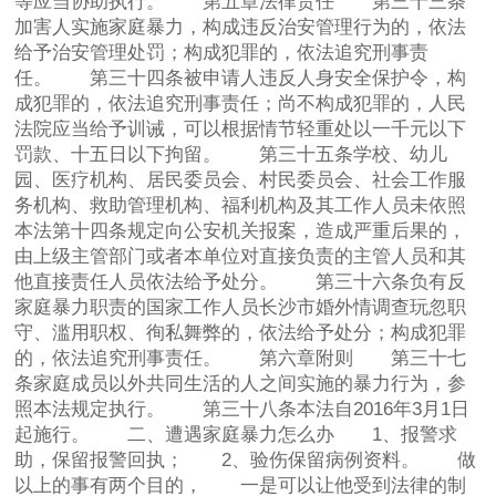
等应当协助执行。 第五章法律责任 第三十三条
加害人实施家庭暴力，构成违反治安管理行为的，依法
给予治安管理处罚；构成犯罪的，依法追究刑事责
任。 第三十四条被申请人违反人身安全保护令，构
成犯罪的，依法追究刑事责任；尚不构成犯罪的，人民
法院应当给予训诫，可以根据情节轻重处以一千元以下
罚款、十五日以下拘留。 第三十五条学校、幼儿
园、医疗机构、居民委员会、村民委员会、社会工作服
务机构、救助管理机构、福利机构及其工作人员未依照
本法第十四条规定向公安机关报案，造成严重后果的，
由上级主管部门或者本单位对直接负责的主管人员和其
他直接责任人员依法给予处分。 第三十六条负有反
家庭暴力职责的国家工作人员长沙市婚外情调查玩忽职
守、滥用职权、徇私舞弊的，依法给予处分；构成犯罪
的，依法追究刑事责任。 第六章附则 第三十七
条家庭成员以外共同生活的人之间实施的暴力行为，参
照本法规定执行。 第三十八条本法自2016年3月1日
起施行。 二、遭遇家庭暴力怎么办 1、报警求
助，保留报警回执； 2、验伤保留病例资料。 做
以上的事有两个目的， 一是可以让他受到法律的制