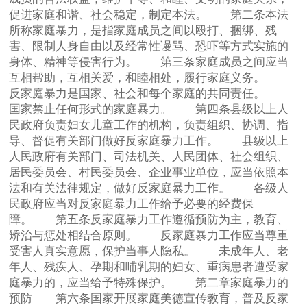
促进家庭和谐、社会稳定，制定本法。 第二条本法
所称家庭暴力，是指家庭成员之间以殴打、捆绑、残
害、限制人身自由以及经常性谩骂、恐吓等方式实施的
身体、精神等侵害行为。 第三条家庭成员之间应当
互相帮助，互相关爱，和睦相处，履行家庭义务。
反家庭暴力是国家、社会和每个家庭的共同责任。
国家禁止任何形式的家庭暴力。 第四条县级以上人
民政府负责妇女儿童工作的机构，负责组织、协调、指
导、督促有关部门做好反家庭暴力工作。 县级以上
人民政府有关部门、司法机关、人民团体、社会组织、
居民委员会、村民委员会、企业事业单位，应当依照本
法和有关法律规定，做好反家庭暴力工作。 各级人
民政府应当对反家庭暴力工作给予必要的经费保
障。 第五条反家庭暴力工作遵循预防为主，教育、
矫治与惩处相结合原则。 反家庭暴力工作应当尊重
受害人真实意愿，保护当事人隐私。 未成年人、老
年人、残疾人、孕期和哺乳期的妇女、重病患者遭受家
庭暴力的，应当给予特殊保护。 第二章家庭暴力的
预防 第六条国家开展家庭美德宣传教育，普及反家