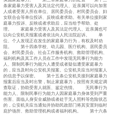
条家庭暴力受害人及其法定代理人、近亲属可以向加害
人或者受害人所在单位、居民委员会、村民委员会、妇
女联合会等单位投诉、反映或者求助。有关单位接到家
庭暴力投诉、反映或者求助后，应当给予帮助、处
理。 家庭暴力受害人及其法定代理人、近亲属也可
以向公安机关报案或者依法向人民法院起诉。 单
位、个人发现正在发生的家庭暴力行为，有权及时劝
阻。 第十四条学校、幼儿园、医疗机构、居民委员
会、村民委员会、社会工作服务机构、救助管理机构、
福利机构及其工作人员在工作中发现无民事行为能力
人、限制民事行为能力人遭受或者疑似遭受家庭暴力
的，应当及时向公安机关报案。公安机关应当对报案人
的信息予以保密。 第十五条公安机关接到家庭暴力
报案后应当及时出警，制止家庭暴力，按照有关规定调
查取证，协助受害人就医、鉴定伤情。 无民事行为
能力人、限制民事行为能力人因家庭暴力身体受到严重
伤害、面临人身安全威胁或者处于无人照料等危险状态
的，公安机关应当通知并协助民政部门将其安置到临时
庇护场所、救助管理机构或者福利机构。 第十六条