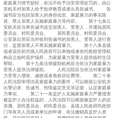
家庭暴力情节较轻，依法不给予治安管理处罚的，由公
安机关对加害人给予批评教育或者出具告诫书。 告
诫书应当包括加害人的身份信息、家庭暴力的事实陈
述、禁止加害人实施家庭暴力等内容。 第十七条公
安机关应当将告诫书送交加害人、受害人，并通知居民
委员会、村民委员会。 居民委员会、村民委员会、
公安派出所应当对收到告诫书的加害人、受害人进行查
访，监督加害人不再实施家庭暴力。 第十八条县级
或者设区的市级人民政府可以单独或者依托救助管理机
构设立临时庇护场所，为家庭暴力受害人提供临时生活
帮助。 第十九条法律援助机构应当依法为家庭暴力
受害人提供法律援助。 人民法院应当依法对家庭暴
力受害人缓收、减收或者免收诉讼费用。 第二十条
人民法院审理涉及家庭暴力的案件，可以根据公安机关
出警记录、告诫书、伤情鉴定意见等证据，认定家庭暴
力事实。 第二十一条监护人实施家庭暴力严重侵害
被监护人合法权益的，人民法院可以根据被监护人的近
亲属、居民委员会、村民委员会、县级人民政府民政部
门等有关人员或者单位的申请，依法撤销其监护人资