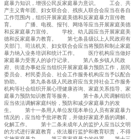
庭暴力知识，增强公民反家庭暴力意识。 工会、共
产主义青年团、妇女联合会、残疾人联合会应当在各自
工作范围内，组织开展家庭美德和反家庭暴力宣传教
育。 广播、电视、报刊、网络等应当开展家庭美德
和反家庭暴力宣传。 学校、幼儿园应当开展家庭美
德和反家庭暴力教育。 第七条县级以上人民政府有
关部门、司法机关、妇女联合会应当将预防和制止家庭
暴力纳入业务培训和统计工作。 医疗机构应当做好
家庭暴力受害人的诊疗记录。 第八条乡镇人民政
府、街道办事处应当组织开展家庭暴力预防工作，居民
委员会、村民委员会、社会工作服务机构应当予以配合
协助。 第九条各级人民政府应当支持社会工作服务
机构等社会组织开展心理健康咨询、家庭关系指导、家
庭暴力预防知识教育等服务。 第十条人民调解组织
应当依法调解家庭纠纷，预防和减少家庭暴力的发
生。 第十一条用人单位发现本单位人员有家庭暴力
情况的，应当给予批评教育，并做好家庭矛盾的调解、
化解工作。 第十二条未成年人的监护人应当以文明
的方式进行家庭教育，依法履行监护和教育职责，不得
实施家庭暴力。 第三章家庭暴力的处置 第十三