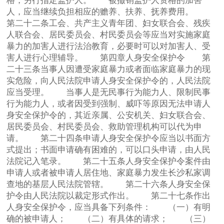
格，另行指定监护人。 被撤销监护人资格的加害
人，应当继续负担相应的赡养、扶养、抚养费用。
第二十二条工会、共产主义青年团、妇女联合会、残疾
人联合会、居民委员会、村民委员会等应当对实施家庭
暴力的加害人进行法治教育，必要时可以对加害人、受
害人进行心理辅导。 第四章人身安全保护令 第
二十三条当事人因遭受家庭暴力或者面临家庭暴力的现
实危险，向人民法院申请人身安全保护令的，人民法院
应当受理。 当事人是无民事行为能力人、限制民事
行为能力人，或者因受到强制、威吓等原因无法申请人
身安全保护令的，其近亲属、公安机关、妇女联合会、
居民委员会、村民委员会、救助管理机构可以代为申
请。 第二十四条申请人身安全保护令应当以书面方
式提出；书面申请确有困难的，可以口头申请，由人民
法院记入笔录。 第二十五条人身安全保护令案件由
申请人或者被申请人居住地、家庭暴力发生长沙私家调
查地的基层人民法院管辖。 第二十六条人身安全保
护令由人民法院以裁定形式作出。 第二十七条作出
人身安全保护令，应当具备下列条件： （一）有明
确的被申请人； （二）有具体的请求； （三）